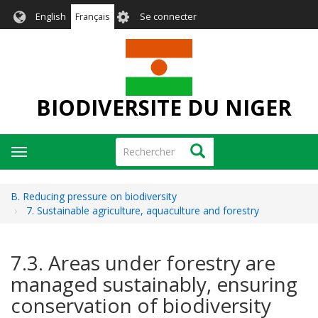
Aller
User
English
Français
Se connecter
au
account
contenu
menu
principal
BIODIVERSITE DU NIGER
Rechercher
Rechercher
Toggle
navigation
B. Reducing pressure on biodiversity
7. Sustainable agriculture, aquaculture and forestry
7.3. Areas under forestry are
managed sustainably, ensuring
conservation of biodiversity