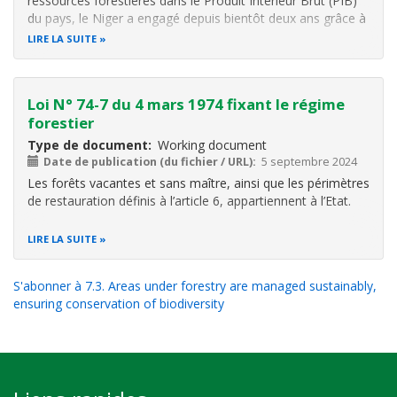
ressources forestières dans le Produit Intérieur Brut (PIB)
du pays, le Niger a engagé depuis bientôt deux ans grâce à
l'appui de la FAO, en partenariat avec la société civile, les
LIRE LA SUITE
populations locales et le secteur privé, un processus de
Loi N° 74-7 du 4 mars 1974 fixant le régime
forestier
Type de document
Working document
Date de publication (du fichier / URL)
5 septembre 2024
Les forêts vacantes et sans maître, ainsi que les périmètres
de restauration définis à l’article 6, appartiennent à l’Etat.
LIRE LA SUITE
S'abonner à 7.3. Areas under forestry are managed sustainably,
ensuring conservation of biodiversity