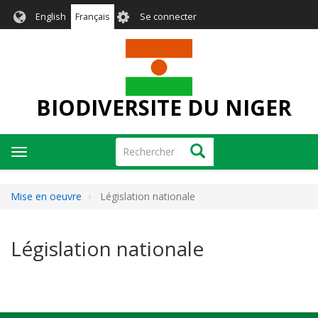
Aller
User
English
Français
Se connecter
au
account
contenu
menu
principal
BIODIVERSITE DU NIGER
Rechercher
Rechercher
Toggle
navigation
Mise en oeuvre
Législation nationale
Législation nationale