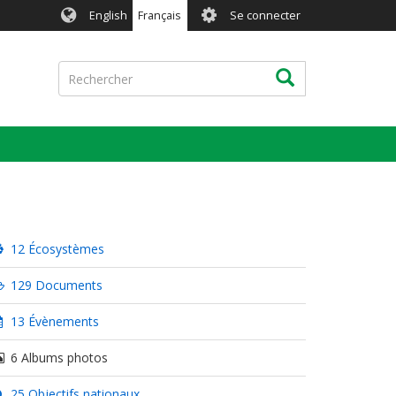
User
English
Français
Se connecter
account
menu
Rechercher
Rechercher
12 Écosystèmes
129 Documents
13 Évènements
6 Albums photos
25 Objectifs nationaux