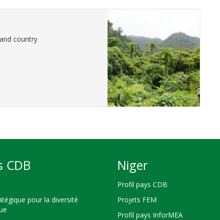
land country
s CDB
Niger
Profil pays CDB
atégique pour la diversité
Projets FEM
que
Profil pays InforMEA