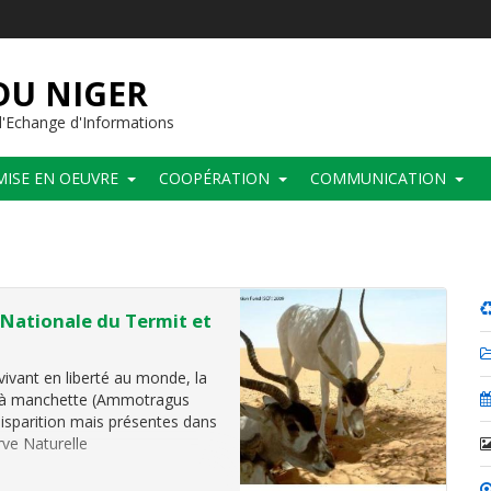
DU NIGER
'Echange d'Informations
MISE EN OEUVRE
COOPÉRATION
COMMUNICATION
Nationale du Termit et
ivant en liberté au monde, la
n à manchette (Ammotragus
isparition mais présentes dans
rve Naturelle