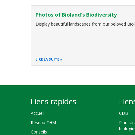
Photos of Bioland's Biodiversity
Display beautiful landscapes from our beloved Bio
LIRE LA SUITE
Liens rapides
Lien
Accueil
CDB
Réseau CHM
Plan str
biologi
Conseils