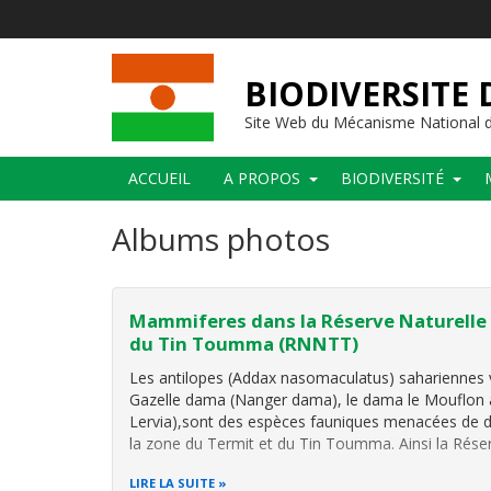
Aller
au
contenu
principal
BIODIVERSITE 
Site Web du Mécanisme National d
Main
ACCUEIL
A PROPOS
BIODIVERSITÉ
navigation
Albums photos
Mammiferes dans la Réserve Naturelle 
du Tin Toumma (RNNTT)
Les antilopes (Addax nasomaculatus) sahariennes v
Gazelle dama (Nanger dama), le dama le Mouflo
Lervia),sont des espèces fauniques menacées de d
la zone du Termit et du Tin Toumma. Ainsi la Rése
LIRE LA SUITE