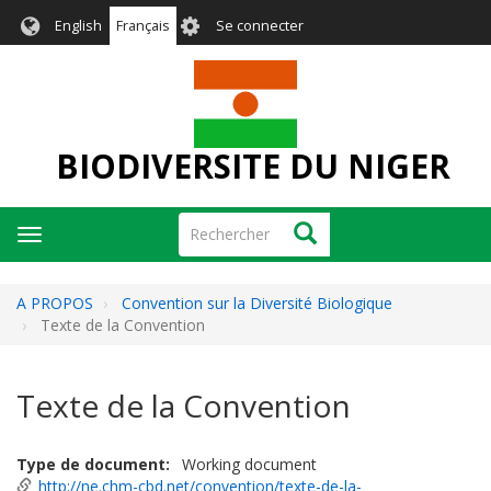
Aller
User
English
Français
Se connecter
au
account
contenu
menu
principal
BIODIVERSITE DU NIGER
Rechercher
Rechercher
Toggle
navigation
A PROPOS
Convention sur la Diversité Biologique
Texte de la Convention
Texte de la Convention
Type de document
Working document
http://ne.chm-cbd.net/convention/texte-de-la-