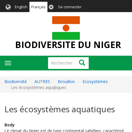
Aller
User
English
Français
Se connecter
au
account
contenu
menu
principal
BIODIVERSITE DU NIGER
Rechercher
Rechercher
Toggle
navigation
Biodiversité
AUTRES
Brouillon
Ecosystèmes
Les écosystèmes aquqtiques
Les écosystèmes aquatiques
Body
Le climat du Niger est de type continental sahélien, caractérisé