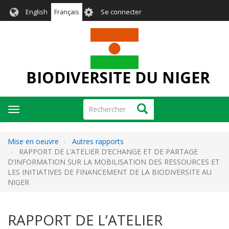
Aller
User
English
Français
Se connecter
au
account
contenu
menu
principal
BIODIVERSITE DU NIGER
Rechercher
Rechercher
Toggle
navigation
Mise en oeuvre
Autres rapports
RAPPORT DE L’ATELIER D’ECHANGE ET DE PARTAGE
D’INFORMATION SUR LA MOBILISATION DES RESSOURCES ET
LES INITIATIVES DE FINANCEMENT DE LA BIODIVERSITE AU
NIGER
RAPPORT DE L’ATELIER