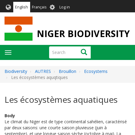
Skip
User
English
Français
Log in
to
account
main
menu
content
NIGER BIODIVERSITY
Search
Search
Toggle
navigation
Biodiversity
AUTRES
Brouillon
Ecosystems
Les écosystèmes aquqtiques
Les écosystèmes aquatiques
Body
Le climat du Niger est de type continental sahélien, caractérisé
par deux saisons: une courte saison pluvieuse (juin à
septembre), et une longue saison sèche (octobre à mai). La