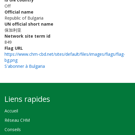
Off
Official name
Republic of Bulgaria
UN official short name
保加利亚
Network site term id
849
Flag URL
https://www.chm-cbd.net/sites/default/files/images/flags/flag-
bg.png
S'abonner à Bulgaria
Liens rapides
Accueil
Réseau CHM
Conseils