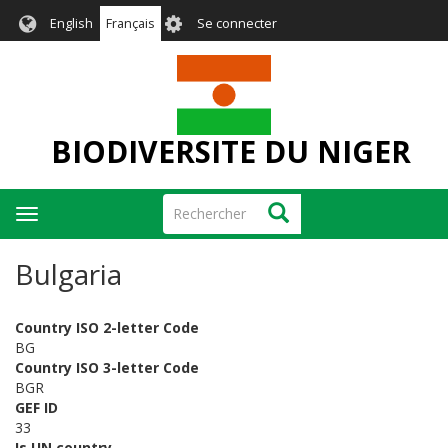
Aller
User
English
Français
Se connecter
au
account
contenu
menu
principal
BIODIVERSITE DU NIGER
Rechercher
Rechercher
Toggle
navigation
Bulgaria
Country ISO 2-letter Code
BG
Country ISO 3-letter Code
BGR
GEF ID
33
Is UN country