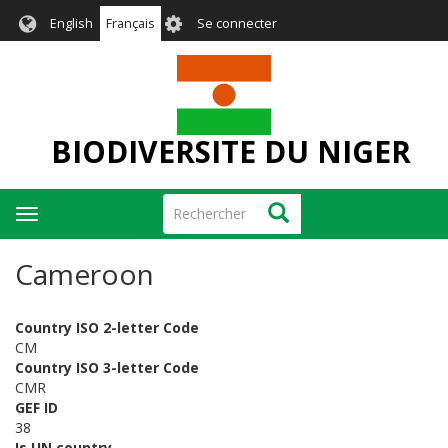
Aller
User
English
Français
Se connecter
au
account
contenu
menu
principal
BIODIVERSITE DU NIGER
Rechercher
Rechercher
Toggle
navigation
Cameroon
Country ISO 2-letter Code
CM
Country ISO 3-letter Code
CMR
GEF ID
38
Is UN country