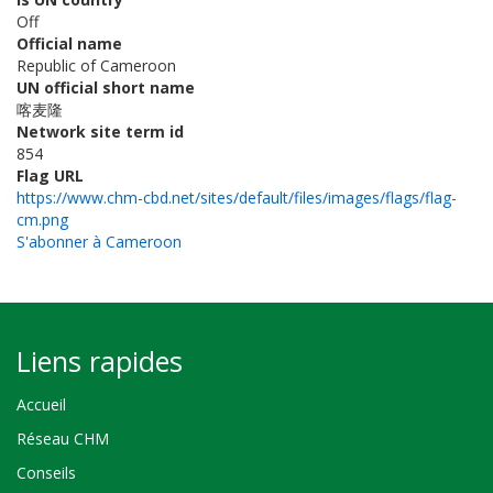
Off
Official name
Republic of Cameroon
UN official short name
喀麦隆
Network site term id
854
Flag URL
https://www.chm-cbd.net/sites/default/files/images/flags/flag-
cm.png
S'abonner à Cameroon
Liens rapides
Accueil
Réseau CHM
Conseils