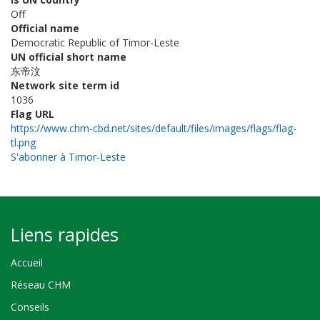
Off
Official name
Democratic Republic of Timor-Leste
UN official short name
东帝汶
Network site term id
1036
Flag URL
https://www.chm-cbd.net/sites/default/files/images/flags/flag-
tl.png
S'abonner à Timor-Leste
Liens rapides
Accueil
Réseau CHM
Conseils