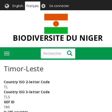
Aller
User
English
Français
Se connecter
au
account
contenu
menu
principal
BIODIVERSITE DU NIGER
Rechercher
Rechercher
Toggle
navigation
Timor-Leste
Country ISO 2-letter Code
TL
Country ISO 3-letter Code
TLS
GEF ID
160
Is UN country