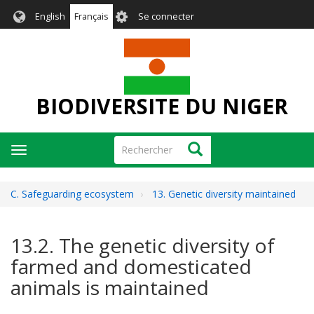
Aller
User
English
Français
Se connecter
au
account
contenu
menu
principal
BIODIVERSITE DU NIGER
Rechercher
Rechercher
Toggle
navigation
C. Safeguarding ecosystem
13. Genetic diversity maintained
13.2. The genetic diversity of
farmed and domesticated
animals is maintained