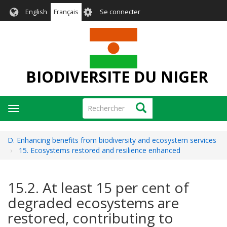
Aller
User
English
Français
Se connecter
au
account
contenu
menu
principal
BIODIVERSITE DU NIGER
Rechercher
Rechercher
Toggle
navigation
D. Enhancing benefits from biodiversity and ecosystem services
15. Ecosystems restored and resilience enhanced
15.2. At least 15 per cent of
degraded ecosystems are
restored, contributing to