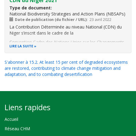
CDN du Niger 2021
Type de document
National Biodiversity Strategies and Action Plans (NBSAPs)
Date de publication (du fichier / URL)
23 avril 2022
La Contribution Déterminée au niveau National (CDN) du
Niger s’inscrit dans le cadre de la
Convention Cadre des Nations Unies sur les Changements
LIRE LA SUITE
Climatiques (CCNUCC) et de l’Accord de Paris sur le climat.
Elle s’aligne aux politiques et stratégies nationales,
notamment la SDDCI-
S'abonner à 15.2. At least 15 per cent of degraded ecosystems
are restored, contributing to climate change mitigation and
Niger 2035
adaptation, and to combating desertification
Liens rapides
Accueil
Réseau CHM