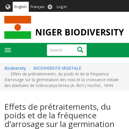
Skip
User
English
Français
Log in
to
account
main
menu
content
NIGER BIODIVERSITY
Search
Search
Toggle
navigation
Biodiversity
BIODIVERSITE VEGETALE
Effets de prétraitements, du poids et de la fréquence
d’arrosage sur la germination des noix et la croissance initiale
des plantules de Sclerocarya birrea (A. Rich.) Hochst., 1844
Effets de prétraitements, du
poids et de la fréquence
d’arrosage sur la germination