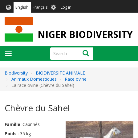
Skip
User
English
Français
Log in
to
account
main
menu
content
NIGER BIODIVERSITY
Search
Search
Toggle
navigation
Biodiversity
BIODIVERSITE ANIMALE
Animaux Domestiques
Race ovine
La race ovine (Chèvre du Sahel)
Chèvre du Sahel
Famille
:
Caprinés
Poids
:
35 kg