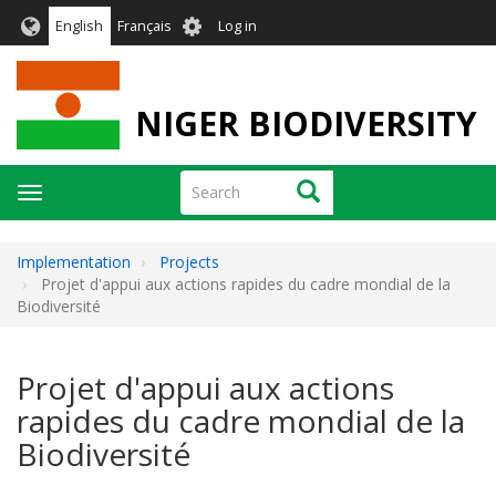
Skip
User
English
Français
Log in
to
account
main
menu
content
NIGER BIODIVERSITY
Search
Search
Toggle
navigation
Implementation
Projects
Projet d'appui aux actions rapides du cadre mondial de la
Biodiversité
Projet d'appui aux actions
rapides du cadre mondial de la
Biodiversité