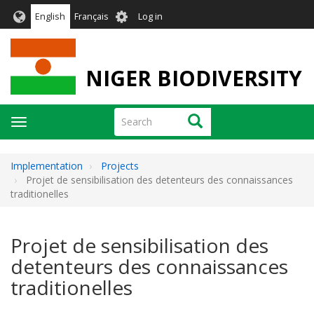
Skip
User
English
Français
Log in
to
account
main
menu
content
NIGER BIODIVERSITY
Search
Search
Toggle
navigation
Implementation
Projects
Projet de sensibilisation des detenteurs des connaissances
traditionelles
Projet de sensibilisation des
detenteurs des connaissances
traditionelles