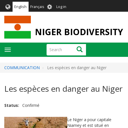
Skip
User
English
Français
Log in
to
account
main
menu
content
NIGER BIODIVERSITY
Search
Search
Toggle
navigation
COMMUNICATION
Les espèces en danger au Niger
Les espèces en danger au Niger
Status
Confirmé
Le Niger a pour capitale
Niamey et est situé en