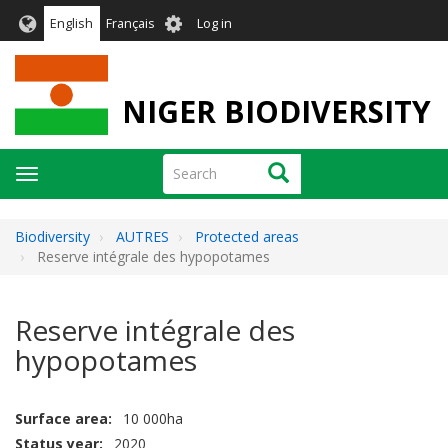
Skip
User
English
Français
Log in
to
account
main
menu
content
NIGER BIODIVERSITY
Search
Search
Toggle
navigation
Biodiversity
AUTRES
Protected areas
Reserve intégrale des hypopotames
Reserve intégrale des
hypopotames
Surface area
10 000ha
Status year
2020