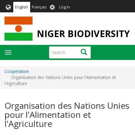
Skip
User
English
Français
Log in
to
account
main
menu
content
NIGER BIODIVERSITY
Search
Search
Toggle
navigation
Cooperation
Organisation des Nations Unies pour l'Alimentation et
l'Agriculture
Organisation des Nations Unies
pour l'Alimentation et
l'Agriculture