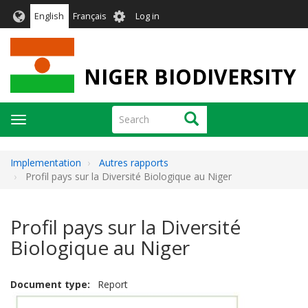
Skip
User
English
Français
Log in
to
account
main
menu
content
NIGER BIODIVERSITY
Search
Search
Toggle
navigation
Implementation
Autres rapports
Profil pays sur la Diversité Biologique au Niger
Profil pays sur la Diversité
Biologique au Niger
Document type
Report