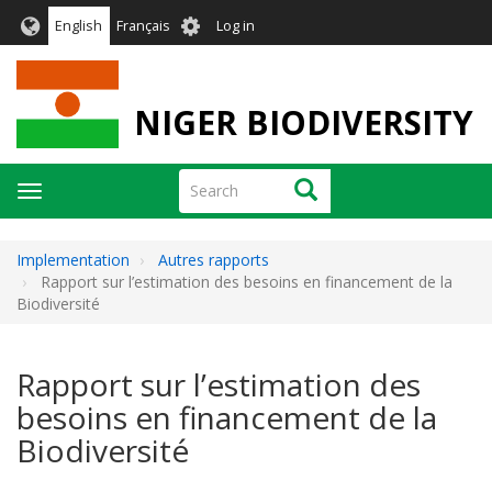
Skip
User
English
Français
Log in
to
account
main
menu
content
NIGER BIODIVERSITY
Search
Search
Toggle
navigation
Implementation
Autres rapports
Rapport sur l’estimation des besoins en financement de la
Biodiversité
Rapport sur l’estimation des
besoins en financement de la
Biodiversité