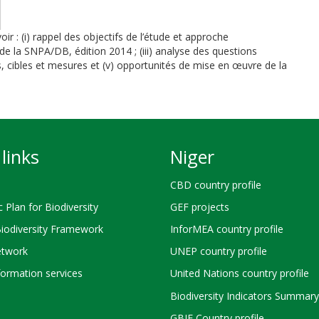
oir : (i) rappel des objectifs de l’étude et approche
de la SNPA/DB, édition 2014 ; (iii) analyse des questions
s, cibles et mesures et (v) opportunités de mise en œuvre de la
links
Niger
CBD country profile
c Plan for Biodiversity
GEF projects
Biodiversity Framework
InforMEA country profile
twork
UNEP country profile
ormation services
United Nations country profile
Biodiversity Indicators Summary
GBIF Country profile