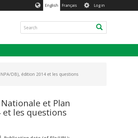
User
English
Français
Log in
account
menu
Search
Search
(SNPA/DB), édition 2014 et les questions
 Nationale et Plan
 et les questions
Publication date (of file/URL)