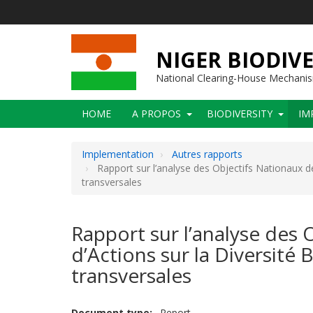
Skip
to
main
content
NIGER BIODIVE
National Clearing-House Mechani
Main
HOME
A PROPOS
BIODIVERSITY
IM
navigation
Implementation
Autres rapports
Rapport sur l’analyse des Objectifs Nationaux de
transversales
Rapport sur l’analyse des 
d’Actions sur la Diversité
transversales
Document type
Report