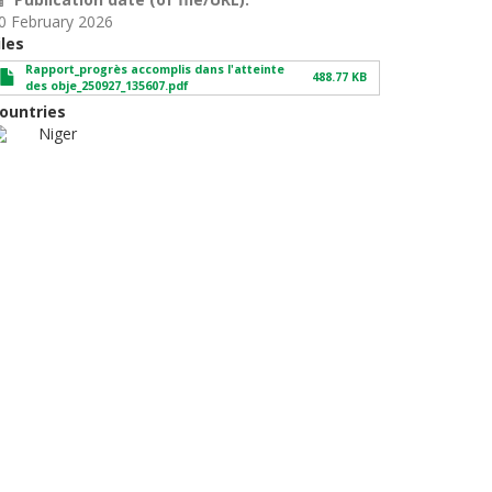
0 February 2026
iles
Rapport_progrès accomplis dans l'atteinte
488.77 KB
des obje_250927_135607.pdf
ountries
Niger