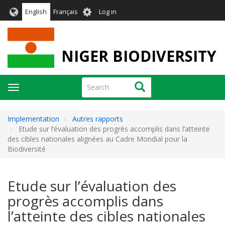
Skip
User
English
Français
Log in
to
account
main
menu
content
NIGER BIODIVERSITY
Search
Search
Toggle
navigation
Implementation
Autres rapports
Etude sur l’évaluation des progrès accomplis dans l’atteinte
des cibles nationales alignées au Cadre Mondial pour la
Biodiversité
Etude sur l’évaluation des
progrès accomplis dans
l’atteinte des cibles nationales